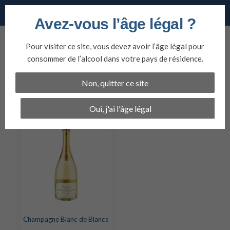
Vins du nord
Avez-vous l’âge légal ?
Aller
au
Pour visiter ce site, vous devez avoir l’âge légal pour
contenu
Bruno Paillard Blanc
consommer de l’alcool dans votre pays de résidence.
de Blancs Grand Cru
Non, quitter ce site
Open filter
Oui, j'ai l'âge légal
Champagne Blanc de Blancs