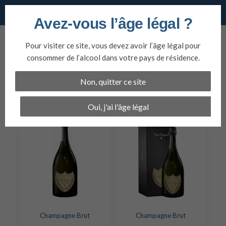
Vins du nord
Avez-vous l’âge légal ?
Aller
au
Pour visiter ce site, vous devez avoir l’âge légal pour
contenu
Dom Pérignon Brut
consommer de l’alcool dans votre pays de résidence.
2013
Non, quitter ce site
Open filter
Oui, j'ai l'âge légal
Champagne Brut
Champagne Brut