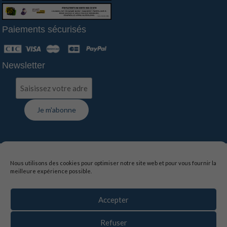
Paiements sécurisés
Newsletter
FAQ
-
Contact
-
Livraison
-
Suivi de commande
Nous utilisons des cookies pour optimiser notre site web et pour vous fournir la
meilleure expérience possible.
Mentions légales
-
Politique de confidentialité
-
Conditions générales de vente
Accepter
La vente d’alcool est interdite aux mineurs de moins de
18 ans, l’abus d’alcool est dangereux pour la santé,
Refuser