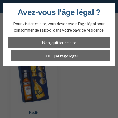
Vins du nord
Avez-vous l’âge légal ?
Aller
au
Pour visiter ce site, vous devez avoir l’âge légal pour
contenu
Ricard Coffret
consommer de l’alcool dans votre pays de résidence.
Collection Années 50
Non, quitter ce site
Open filter
Oui, j'ai l'âge légal
Pastis