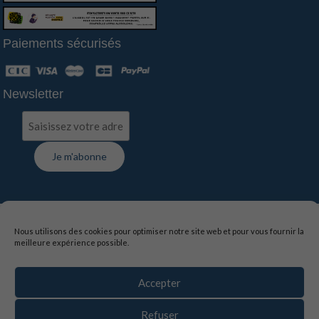
Paiements sécurisés
Newsletter
FAQ
-
Contact
-
Livraison
-
Suivi de commande
Nous utilisons des cookies pour optimiser notre site web et pour vous fournir la
meilleure expérience possible.
Mentions légales
-
Politique de confidentialité
-
Conditions générales de vente
Accepter
La vente d’alcool est interdite aux mineurs de moins de
18 ans, l’abus d’alcool est dangereux pour la santé,
Refuser