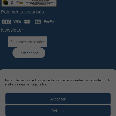
Paiements sécurisés
Newsletter
FAQ
-
Contact
-
Livraison
-
Suivi de commande
Nous utilisons des cookies pour optimiser notre site web et pour vous fournir la
meilleure expérience possible.
Mentions légales
-
Politique de confidentialité
-
Conditions générales de vente
Accepter
La vente d’alcool est interdite aux mineurs de moins de
18 ans, l’abus d’alcool est dangereux pour la santé,
Refuser
sachez consommer avec modération.