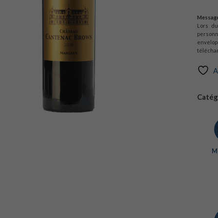
Message
Lors d
personn
envelop
téléchar
A
Catégo
Mi