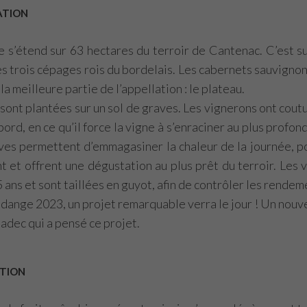
ATION
e s’étend sur 63 hectares du terroir de Cantenac. C’est s
s trois cépages rois du bordelais. Les cabernets sauvignon
 la meilleure partie de l’appellation : le plateau.
sont plantées sur un sol de graves. Les vignerons ont coutum
ord, en ce qu’il force la vigne à s’enraciner au plus profond
ves permettent d’emmagasiner la chaleur de la journée, pou
t et offrent une dégustation au plus prêt du terroir. L
 ans et sont taillées en guyot, afin de contrôler les rendeme
ndange 2023, un projet remarquable verra le jour ! Un nouve
adec qui a pensé ce projet.
TION