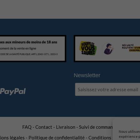
Newsletter
FAQ
-
Contact
-
Livraison
-
Suivi de commande
Nous utilison
expérience p
ons légales
-
Politique de confidentialité
-
Conditions générales de