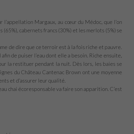
ur l’appellation Margaux, au cœur du Médoc, que l’on
s (65%), cabernets francs (30%) et les merlots (5%) se
e de dire que ce terroir est à la fois riche et pauvre.
 afin de puiser l’eau dont elle a besoin. Riche ensuite,
r la restituer pendant la nuit. Dès lors, les baies se
es vignes du Château Cantenac Brown ont une moyenne
nts et d’assurer leur qualité.
au chai écoresponsable va faire son apparition. C’est