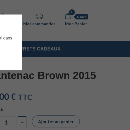
0
0,00 €
ol dans
COFFRETS CADEAUX
ntenac Brown 2015
,00
€
TTC
ck
Ajouter au panier
+
Quantité