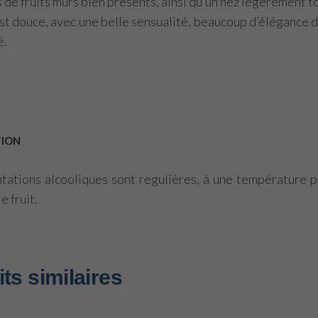
de fruits mûrs bien présents, ainsi qu’un nez légèrement t
est douce, avec une belle sensualité, beaucoup d’élégance d
é.
TION
tations alcooliques sont regulières, à une température 
e fruit.
ts similaires