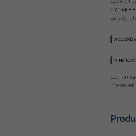
Les arômes 
L’attaque 
sans duret
ACCORDS
VINIFICA
Les fermen
preserver l
Produi