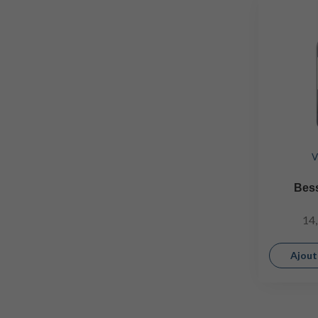
V
Bes
14
Ajout