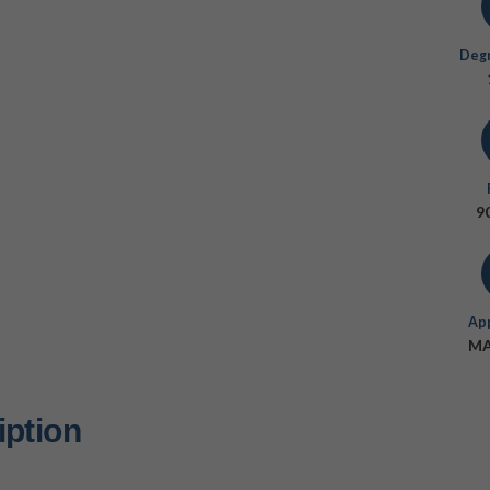
Degr
90
App
M
iption