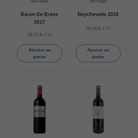
Vin rouge
Vin rouge
Baron De Brane
Beychevelle 2016
2017
78,90
€
TTC
18,70
€
TTC
Ajouter au
Ajouter au
panier
panier