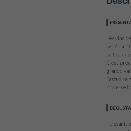
Descr
PRÉSENT
Les vins d
se réparti
cailloux » 
C’est pré
grande val
l’estuaire 
traverse l’
DÉGUSTA
Puissant,