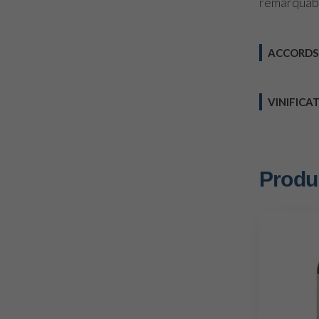
remarquable
ACCORDS
VINIFICA
Produi