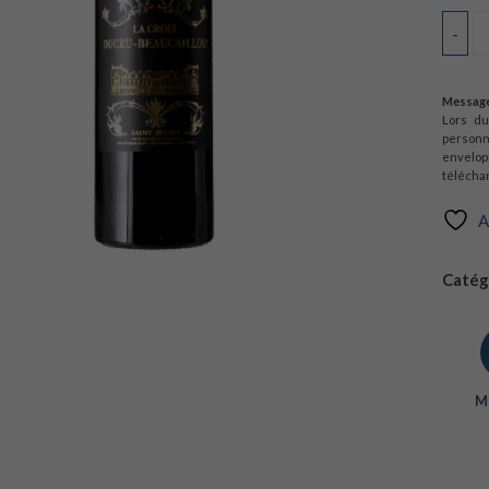
-
Message
Lors d
personn
envelop
téléchar
A
Catégo
Mi