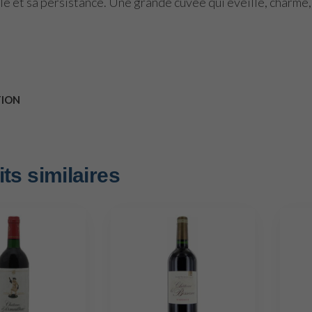
 et sa persistance. Une grande cuvée qui éveille, charme, in
TION
ts similaires