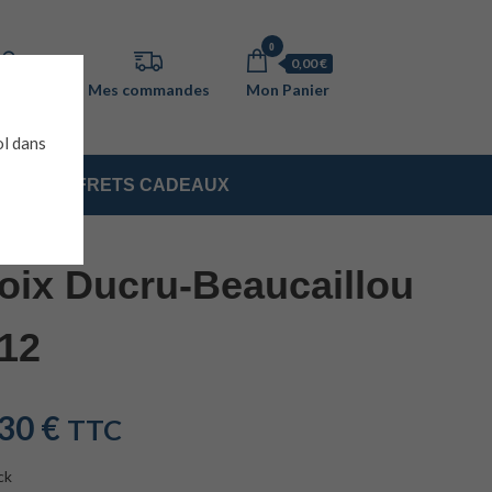
0
0,00 €
ol dans
COFFRETS CADEAUX
oix Ducru-Beaucaillou
12
,30
€
TTC
ck