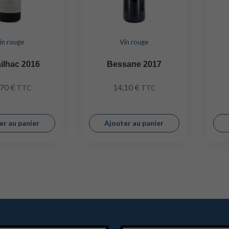
in rouge
Vin rouge
ilhac 2016
Bessane 2017
,70
€
14,10
€
TTC
TTC
er au panier
Ajouter au panier