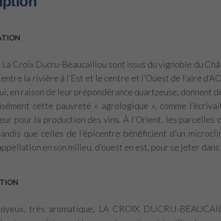
iption
ATION
e La Croix Ducru-Beaucaillou sont issus du vignoble du Cha
t entre la rivière à l’Est et le centre et l’Ouest de l’aire 
qui, en raison de leur prépondérance quartzeuse, donnent d
cisément cette pauvreté « agrologique », comme l’écrivai
eur pour la production des vins. À l’Orient, les parcelle
tandis que celles de l’épicentre bénéficient d’un microc
appellation en son milieu, d’ouest en est, pour se jeter dans
TION
 soyeux, très aromatique, LA CROIX DUCRU-BEAUCAILLO