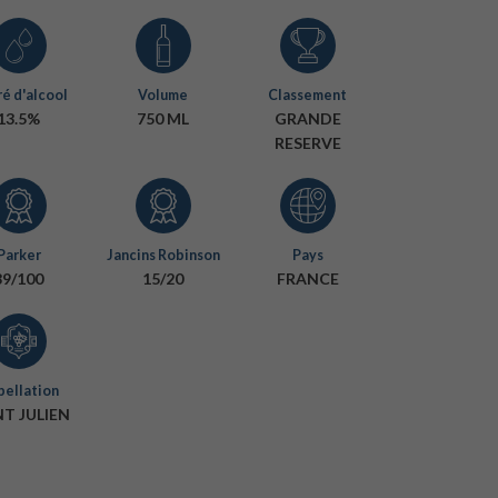
é d'alcool
Volume
Classement
13.5%
750 ML
GRANDE
RESERVE
Parker
Jancins Robinson
Pays
89/100
15/20
FRANCE
ellation
NT JULIEN