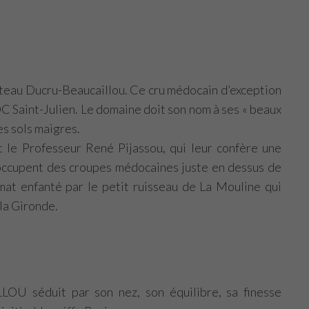
̂teau Ducru-Beaucaillou. Ce cru médocain d’exception
d’AOC Saint-Julien. Le domaine doit son nom à ses « beaux
es sols maigres.
t le Professeur René Pijassou, qui leur confère une
s occupent des croupes médocaines juste en dessus de
limat enfanté par le petit ruisseau de La Mouline qui
 la Gironde.
U séduit par son nez, son équilibre, sa finesse