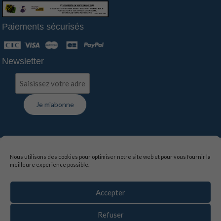
Paiements sécurisés
Newsletter
FAQ
-
Contact
-
Livraison
-
Suivi de commande
Nous utilisons des cookies pour optimiser notre site web et pour vous fournir la
meilleure expérience possible.
Mentions légales
-
Politique de confidentialité
-
Conditions générales de vente
Accepter
La vente d’alcool est interdite aux mineurs de moins de
18 ans, l’abus d’alcool est dangereux pour la santé,
Refuser