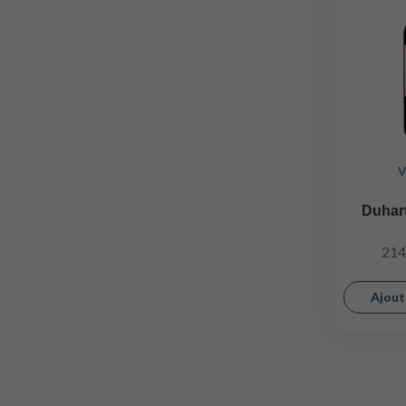
V
Duhart
214
Ajout