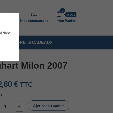
0
0,00 €
ol dans
COFFRETS CADEAUX
hart Milon 2007
2,80
€
TTC
ck
Ajouter au panier
+
Quantité