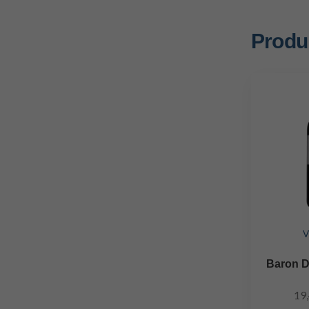
Produi
V
Baron D
19