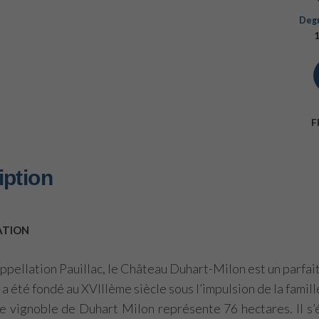
Degr
F
iption
ATION
appellation Pauillac, le Château Duhart-Milon est un parfa
 a été fondé au XVIIIème siècle sous l’impulsion de la famill
 le vignoble de Duhart Milon représente 76 hectares. Il s