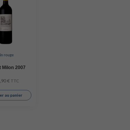
in rouge
 Milon 2007
,90
€
TTC
er au panier