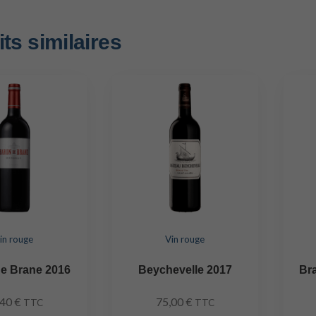
ts similaires
in rouge
Vin rouge
e Brane 2016
Beychevelle 2017
Br
,40
€
75,00
€
TTC
TTC