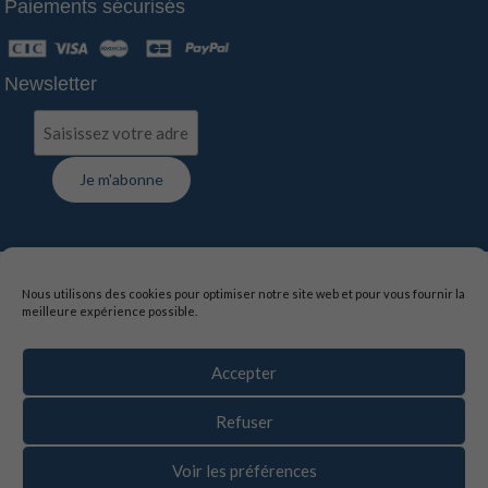
Paiements sécurisés
Newsletter
FAQ
-
Contact
-
Livraison
-
Suivi de commande
Nous utilisons des cookies pour optimiser notre site web et pour vous fournir la
meilleure expérience possible.
Mentions légales
-
Politique de confidentialité
-
Conditions générales de vente
Accepter
La vente d’alcool est interdite aux mineurs de moins de
18 ans, l’abus d’alcool est dangereux pour la santé,
Refuser
sachez consommer avec modération.
Voir les préférences
© Vins du Nord
- 2026