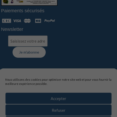
Paiements sécurisés
Newsletter
FAQ
-
Contact
-
Livraison
-
Suivi de commande
Nous utilisons des cookies pour optimiser notre site web et pour vous fournir la
meilleure expérience possible.
Mentions légales
-
Politique de confidentialité
-
Conditions générales de vente
Accepter
La vente d’alcool est interdite aux mineurs de moins de
18 ans, l’abus d’alcool est dangereux pour la santé,
Refuser
sachez consommer avec modération.