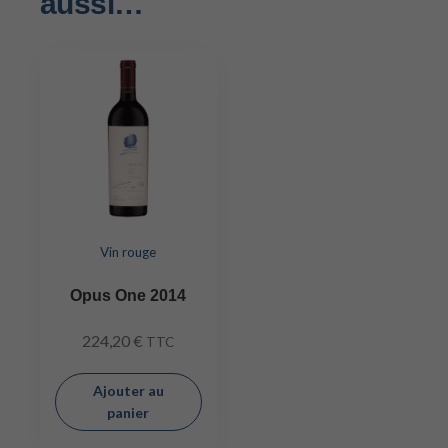
aussi…
Vin rouge
Opus One 2014
224,20
€
TTC
Ajouter au
panier