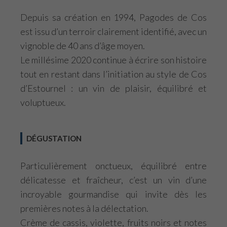
Depuis sa création en 1994, Pagodes de Cos
est issu d’un terroir clairement identifié, avec un
vignoble de 40 ans d’âge moyen.
Le millésime 2020 continue à écrire son histoire
tout en restant dans l’initiation au style de Cos
d’Estournel : un vin de plaisir, équilibré et
voluptueux.
DÉGUSTATION
Particulièrement onctueux, équilibré entre
délicatesse et fraîcheur, c’est un vin d’une
incroyable gourmandise qui invite dès les
premières notes à la délectation.
Crème de cassis, violette, fruits noirs et notes